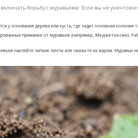
 включать борьбу с муравьями. Если вы не уничтожит
я у основания дерева или куста, где сидит основная колония т
рованные приманки от муравьев (например,
Медветоксин
). Р
евьев наклейте липкие ленты или смажьте их варом. Муравьи н