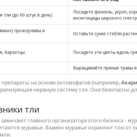
Посадите фенхель, укроп, кор
 тли (до 60 штук в день)
инсектициды широкого спектр
ьвики») прожорливы и
Оставьте сухие стебли растен
ия, бархатцы
Посадите эти цветы вдоль гря
Выращивайте пряные травы в
 препараты на основе энтомофагов (например,
Акар
рализующие нервную систему тли. Они безопасны дл
зники тли
е замечают главного организатора этого бизнеса - му
питаются муравьи. Взамен муравьи охраняют тлю от х
емли.