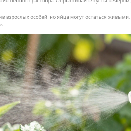
яния пенного раствора. Опрыскивайте кусты вечером
ив взрослых особей, но яйца могут остаться живыми
ь.