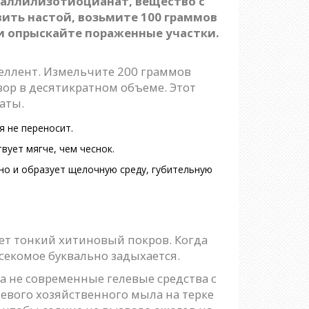
 аллилизотиоцианат, вещество с
ить настой, возьмите 100 граммов
 и опрыскайте пораженные участки.
еллент. Измельчите 200 граммов
вор в десятикратном объеме. Этот
аты.
я не переносит.
вует мягче, чем чеснок.
 но и образует щелочную среду, губительную
еет тонкий хитиновый покров. Когда
секомое буквально задыхается.
 не современные гелевые средства с
невого хозяйственного мыла на терке