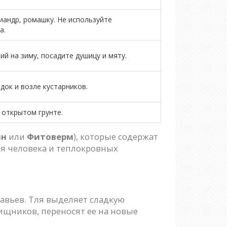
иандр, ромашку. Не используйте
а.
ий на зиму, посадите душицу и мяту.
док и возле кустарников.
 открытом грунте.
ин
или
Фитоверм
), которые содержат
я человека и теплокровных
равьев. Тля выделяет сладкую
ищников, переносят ее на новые