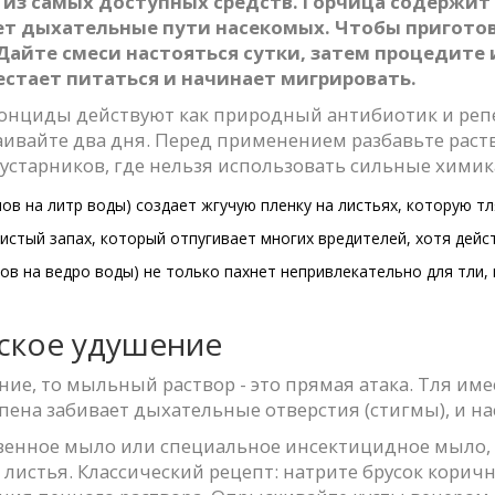
 из самых доступных средств. Горчица содержит
ет дыхательные пути насекомых. Чтобы приготов
 Дайте смеси настояться сутки, затем процедите
естает питаться и начинает мигрировать.
итонциды действуют как природный антибиотик и реп
аивайте два дня. Перед применением разбавьте раст
устарников, где нельзя использовать сильные химик
в на литр воды) создает жгучую пленку на листьях, которую тл
истый запах, который отпугивает многих вредителей, хотя дейст
ов на ведро воды) не только пахнет непривлекательно для тли,
ское удушение
ение, то мыльный раствор - это прямая атака. Тля им
пена забивает дыхательные отверстия (стигмы), и на
енное мыло или специальное инсектицидное мыло, а
листья. Классический рецепт: натрите брусок корич