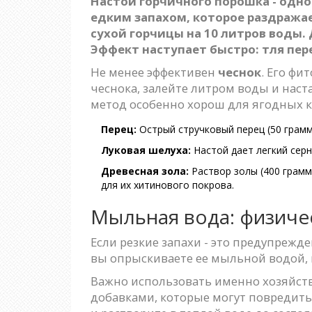
Настой горчичного порошка
- одно
едким запахом, которое раздража
сухой горчицы на 10 литров воды.
Эффект наступает быстро: тля пер
Не менее эффективен
чеснок
. Его ф
чеснока, залейте литром воды и наст
метод особенно хорош для ягодных к
Перец:
Острый стручковый перец (50 граммо
Луковая шелуха:
Настой дает легкий серн
Древесная зола:
Раствор золы (400 грамм
для их хитинового покрова.
Мыльная вода: физиче
Если резкие запахи - это предупрежд
вы опрыскиваете ее мыльной водой, 
Важно использовать именно хозяйств
добавками, которые могут повредить 