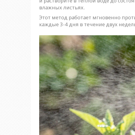
и растворите в теплой воде до состо
влажных листьях.
Этот метод работает мгновенно прот
каждые 3-4 дня в течение двух недел