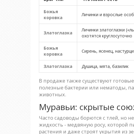
Божья
Личинки и взрослые особи
коровка
Личинки златоглазки («л
Златоглазка
охотятся круглосуточно
Божья
Сирень, ясенец, настурц
коровка
Златоглазка
Душица, мята, базилик
В продаже также существуют готовые
полезные бактерии или нематоды, па
животных.
Муравьи: скрытые сою
Часто садоводы борются с тлей, но н
жидкость - медвяную росу, которой 
растения и даже строят укрытия из з