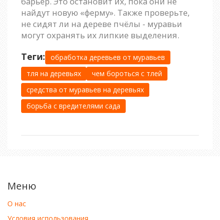
барьер. Это остановит их, пока они не
найдут новую «ферму». Также проверьте,
не сидят ли на дереве пчёлы - муравьи
могут охранять их липкие выделения.
Теги:
обработка деревьев от муравьев
тля на деревьях
чем бороться с тлей
средства от муравьев на деревьях
борьба с вредителями сада
Меню
О нас
Условия использования