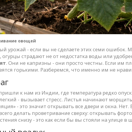
ивание овощей
й урожай - если вы не сделаете этих семи ошибок. Мн
 огурцы страдают не от недостатка воды или удобрени
ят
. Они не капризны - они просто честны. Если им п
вятся горькими. Разберемся, что именно им не нрави
раг
пришли к нам из Индии, где температура редко опуск
 легкий - вызывает стресс. Листья начинают морщитьс
яция» - это значит открывать все двери и окна. Нет. 
сего делать проветривание сверху: открывать форто
стения снизу - это как если бы вы стояли на улице в
ный воздух