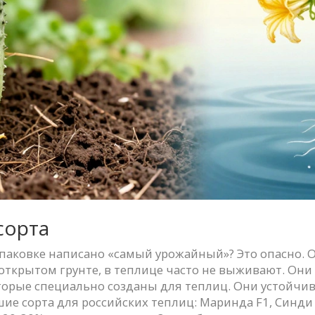
сорта
упаковке написано «самый урожайный»? Это опасно. 
в открытом грунте, в теплице часто не выживают. Он
торые специально созданы для теплиц. Они устойчив
ие сорта для российских теплиц: Маринда F1, Синди F