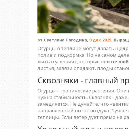
от
Светлана Погодина,
9 дек 2025,
Выращ
Огурцы в теплице могут давать щедры
полив и подкормка. Но на самом деле,
жить в условиях, которые они
не люб
листья, завязи опадают, плоды стано
Сквозняки - главный в
Огурцы - тропические растения. Они 
нужна стабильность. Сквозняк - даже
замедляется. Не думайте, что «вентил
направленный поток воздуха. Лучше в
теплицы. Если ветер дует прямо на ра
Холодный пол и холод