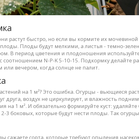
мка
, они растут быстро, но если вы кормите их мочевин
 не плоды. Плоды будут мелкими, а листья - темно-зе
ором. В период цветения и плодоношения используйте
 соотношением N-P-K 5-10-15. Подкормку делайте раз
м или вечером, когда солнце не палит.
ка
растений на 1 м²? Это ошибка. Огурцы - вьющиеся ра
уг друга, воздух не циркулирует, и влажность подним
ия на 1 м². И обязательно формируйте куст: удаляйте
2-3 боковых, которые будут нести плоды. Так огурцы
 вы сажаете сорта, которые требуют опыления насеко