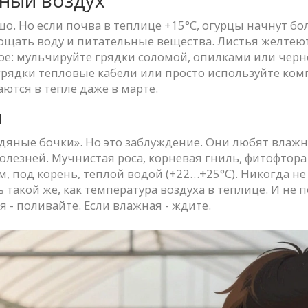
шо. Но если почва в теплице +15°C, огурцы начнут боле
ощать воду и питательные вещества. Листья желтеют
е: мульчируйте грядки соломой, опилками или черно
 грядки тепловые кабели или просто используйте ко
аются в тепле даже в марте.
ы
одяные бочки». Но это заблуждение. Они любят влажну
лезней. Мучнистая роса, корневая гниль, фитофтора -
м, под корень, теплой водой (+22…+25°C). Никогда не
ь такой же, как температура воздуха в теплице. И не
ая - поливайте. Если влажная - ждите.