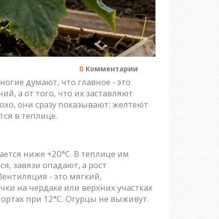
0
Комментарии
огие думают, что главное - это
й, а от того, что их заставляют
лохо, они сразу показывают: желтеют
тся в теплице.
ается ниже +20°C. В теплице им
я, завязи опадают, а рост
Вентиляция - это мягкий,
чки на чердаке или верхних участках
 шортах при 12°C. Огурцы не выживут.