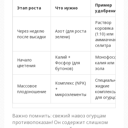
Пример
Этап роста
Что нужно
удобрения
Раствор
коровяка
Через неделю
Азот (для роста
(1:10) или
после высадки
зелени)
аммиачная
селитра
Калий +
Монофосфат
Начало
Фосфор (для
калия или
цветения
бутонов)
зола
Специальные
Комплекс (NPK)
Массовое
жидкие
+
плодоношение
комплексы
микроэлементы
для огурцов
Важно помнить: свежий навоз огурцам
противопоказан! Он содержит слишком