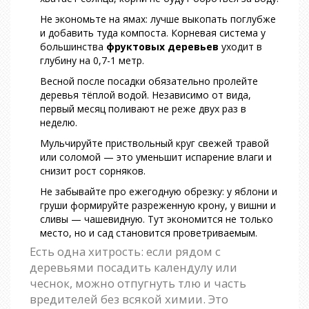
Не экономьте на ямах: лучше выкопать поглубже
и добавить туда компоста. Корневая система у
большинства
фруктовых деревьев
уходит в
глубину на 0,7-1 метр.
Весной после посадки обязательно пролейте
деревья тёплой водой. Независимо от вида,
первый месяц поливают не реже двух раз в
неделю.
Мульчируйте приствольный круг свежей травой
или соломой — это уменьшит испарение влаги и
снизит рост сорняков.
Не забывайте про ежегодную обрезку: у яблони и
груши формируйте разреженную крону, у вишни и
сливы — чашевидную. Тут экономится не только
место, но и сад становится проветриваемым.
Есть одна хитрость: если рядом с
деревьями посадить календулу или
чеснок, можно отпугнуть тлю и часть
вредителей без всякой химии. Это