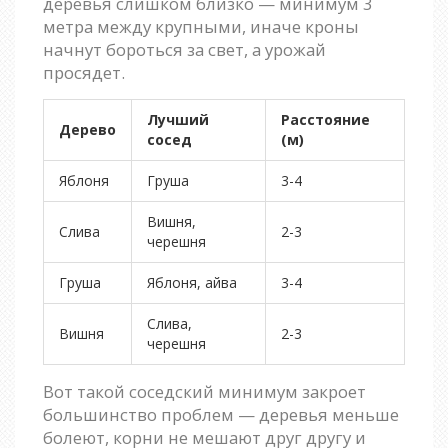
деревья слишком близко — минимум 3
метра между крупными, иначе кроны
начнут бороться за свет, а урожай
просядет.
Лучший
Расстояние
Дерево
сосед
(м)
Яблоня
Груша
3-4
Вишня,
Слива
2-3
черешня
Груша
Яблоня, айва
3-4
Слива,
Вишня
2-3
черешня
Вот такой соседский минимум закроет
большинство проблем — деревья меньше
болеют, корни не мешают друг другу и