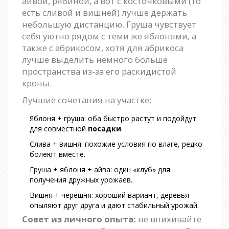
айвой, рябиной, а вот с косточковыми (то
есть сливой и вишней) лучше держать
небольшую дистанцию. Груша чувствует
себя уютно рядом с теми же яблонями, а
также с абрикосом, хотя для абрикоса
лучше выделить немного больше
пространства из-за его раскидистой
кроны.
Лучшие сочетания на участке:
Яблоня + груша: оба быстро растут и подойдут
для совместной
посадки
.
Слива + вишня: похожие условия по влаге, редко
болеют вместе.
Груша + яблоня + айва: один «клуб» для
получения дружных урожаев.
Вишня + черешня: хороший вариант, деревья
опыляют друг друга и дают стабильный урожай.
Совет из личного опыта:
не впихивайте