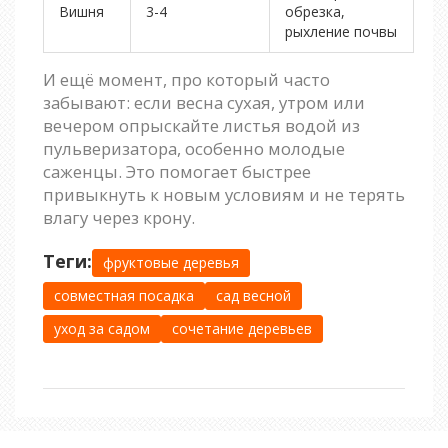
Вишня
3-4
обрезка,
рыхление почвы
И ещё момент, про который часто
забывают: если весна сухая, утром или
вечером опрыскайте листья водой из
пульверизатора, особенно молодые
саженцы. Это помогает быстрее
привыкнуть к новым условиям и не терять
влагу через крону.
Теги:
фруктовые деревья
совместная посадка
сад весной
уход за садом
сочетание деревьев