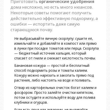
Приготовить
органические удобрения
дома несложно, но есть много нюансов.
Некоторые советы помогают получить
действительно эффективную подкормку, а
ошибки — испортить даже самую
старающуюся почву.
Не выбрасывайте яичную скорлупу: сушите её,
измельчайте и добавляйте в компост или прямо
в лунки при посадке томатов или перца. Скорлупа
— бюджетный источник кальция, который
спасает от гнили и снижает кислотность почвы.
Банановая кожура — простой и бесплатный
способ подкормить розы и томаты калием.
Кожуру можно нарезать и закопать прямо под
растения, либо настоять на воде и поливать.
Отвар из картофельных очисток богат калием и
фосфором. Просто залейте очистки кипятком,
потом остудите и используйте воду для полива
клубники и огурцов.
Если есть пруд или аквариум, не выливайте