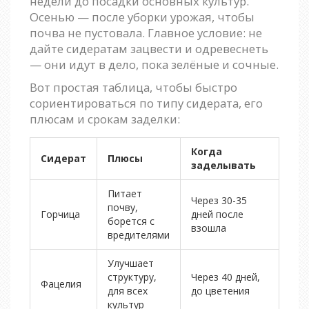
недели до посадки основных культур.
Осенью — после уборки урожая, чтобы
почва не пустовала. Главное условие: не
дайте сидератам зацвести и одревеснеть
— они идут в дело, пока зелёные и сочные.
Вот простая таблица, чтобы быстро
сориентироваться по типу сидерата, его
плюсам и срокам заделки:
Когда
Сидерат
Плюсы
заделывать
Питает
Через 30-35
почву,
Горчица
дней после
борется с
взошла
вредителями
Улучшает
структуру,
Через 40 дней,
Фацелия
для всех
до цветения
культур