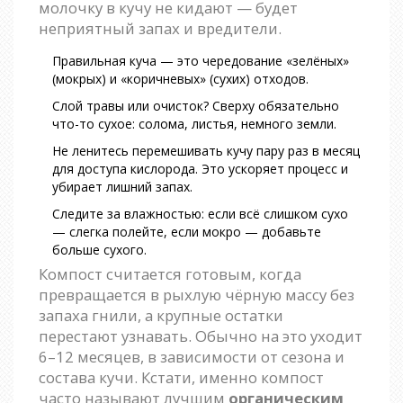
молочку в кучу не кидают — будет
неприятный запах и вредители.
Правильная куча — это чередование «зелёных»
(мокрых) и «коричневых» (сухих) отходов.
Слой травы или очисток? Сверху обязательно
что-то сухое: солома, листья, немного земли.
Не ленитесь перемешивать кучу пару раз в месяц
для доступа кислорода. Это ускоряет процесс и
убирает лишний запах.
Следите за влажностью: если всё слишком сухо
— слегка полейте, если мокро — добавьте
больше сухого.
Компост считается готовым, когда
превращается в рыхлую чёрную массу без
запаха гнили, а крупные остатки
перестают узнавать. Обычно на это уходит
6–12 месяцев, в зависимости от сезона и
состава кучи. Кстати, именно компост
часто называют лучшим
органическим