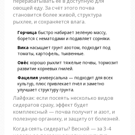
перерабатывать её в доступную для
овощей еду. За счёт этого почва
становится более живой, структура
рыхлее, и сохраняется влага.
Горчица
быстро набирает зелёную массу,
борется с нематодами и подавляет сорняки.
Вика
насыщает грунт азотом, подходит под
томаты, картофель, тыквенные.
Овёс
хорошо рыхлит тяжёлые почвы, тормозит
развитие корневых гнилей.
Фацелия
универсальна — подходит для всех
культур, плюс привлекает пчёл и заметно
улучшает структуру грунта.
Лайфхак: если посеять несколько видов
сидератов сразу, эффект будет
комплексный — почва получит и азот, и
полезную органику, и защиту от болезней.
Когда сеять сидераты? Весной — за 3-4