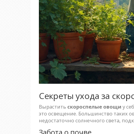
Секреты ухода за ско
Вырастить
скороспелые овощи
у се
это освещение. Большинство таких ов
недостаточно солнечного света, под
Забота о почве