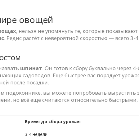
мире овощей
вощах
, нельзя не упомянуть те, которые показываю
ис
. Редис растёт с невероятной скоростью — всего 3-4
ростом
назвать
шпинат
. Он готов к сбору буквально через 4
нающих садоводов. Еще быстрее вас порадует урож
дней после посадки.
ашем подоконнике, вы можете попробовать вырастить
мени, но всё ещё считаются относительно быстрыми,
Время до сбора урожая
3-4 недели