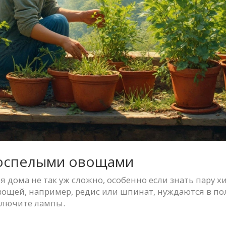
роспелыми овощами
бя дома не так уж сложно, особенно если знать пару 
ощей, например, редис или шпинат, нуждаются в пол
ключите лампы.