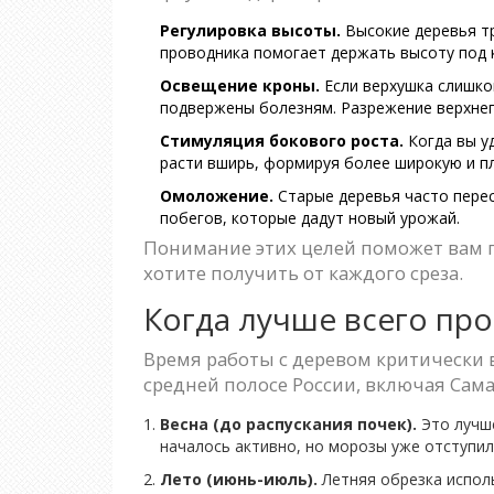
Регулировка высоты.
Высокие деревья тр
проводника помогает держать высоту под 
Освещение кроны.
Если верхушка слишком
подвержены болезням. Разрежение верхнег
Стимуляция бокового роста.
Когда вы уд
расти вширь, формируя более широкую и п
Омоложение.
Старые деревья часто перес
побегов, которые дадут новый урожай.
Понимание этих целей поможет вам п
хотите получить от каждого среза.
Когда лучше всего пр
Время работы с деревом критически 
средней полосе России, включая Сам
Весна (до распускания почек).
Это лучше
началось активно, но морозы уже отступили
Лето (июнь-июль).
Летняя обрезка исполь