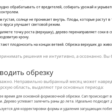
удно обрабатывать от вредителей, собирать урожай и укрывать
контролем.
 густая, солнце не проникает внутрь. Плоды, которые растут в
о яруса улучшает световой режим.
аляете точку роста (верхушку), дерево перенаправляет соки в 
лодовитую крону.
тают плодоносить на концах ветвей. Обрезка верхушек до жив
ринимать решения не интуитивно, а осознанно. Вы б
оводить обрезку
важно. Неправильно выбранный месяц может навредит
арскую область, выделяют три основных периода:
е время для основной формовочной обрезки. Сап происходит в
. Дерево успевает залечить раны до лета. Идеально подходит д
зуется для корректировки формы и удаления загущающих побего