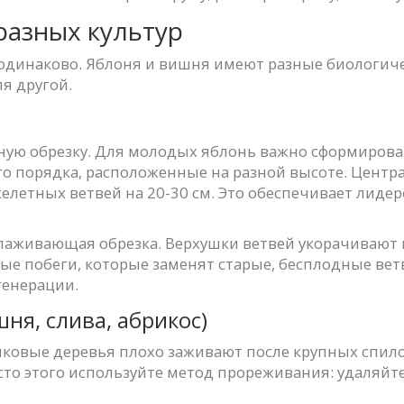
разных культур
 одинаково. Яблоня и вишня имеют разные биологичес
я другой.
ьную обрезку. Для молодых яблонь важно сформиров
го порядка, расположенные на разной высоте. Центр
елетных ветвей на 20-30 см. Это обеспечивает лиде
аживающая обрезка. Верхушки ветвей укорачивают н
ые побеги, которые заменят старые, бесплодные ветв
генерации.
ня, слива, абрикос)
чковые деревья плохо заживают после крупных спило
то этого используйте метод прореживания: удаляйте
.