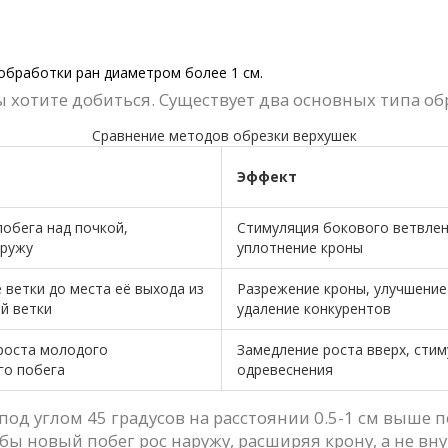
обработки ран диаметром более 1 см.
вы хотите добиться. Существует два основных типа об
Сравнение методов обрезки верхушек
Эффект
побега над почкой,
Стимуляция бокового ветвлен
аружу
уплотнение кроны
 ветки до места её выхода из
Разрежение кроны, улучшение
ой ветки
удаление конкурентов
роста молодого
Замедление роста вверх, сти
го побега
одревеснения
 под углом 45 градусов на расстоянии 0.5-1 см выше 
бы новый побег рос наружу, расширяя крону, а не вну