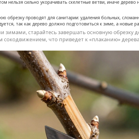
том нельзя сильно укорачивать скелетные ветви, иначе дерево н
ю обрезку проводят для санитарии: удаления больных, сломан
уется, так как дерево должно подготовиться к зиме, а новые р
и зимами, старайтесь завершать основную обрезку д
м сокодвижением, что приведет к «плаканию» дерева