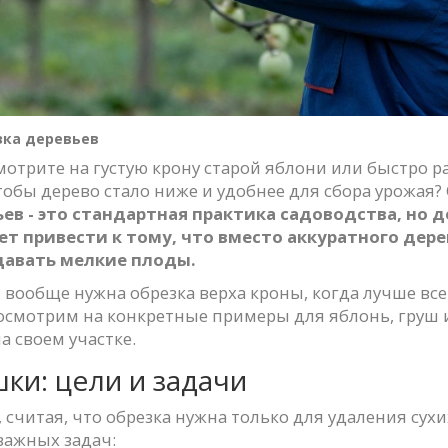
зка деревьев
 смотрите на густую крону старой яблони или быстро
обы дерево стало ниже и удобнее для сбора урожая? От
ьев
- это стандартная практика садоводства, но д
т привести к тому, что вместо аккуратного дере
давать мелкие плоды.
 вообще нужна обрезка верха кроны, когда лучше все
осмотрим на конкретные примеры для яблонь, груш 
 своем участке.
ки: цели и задачи
читая, что обрезка нужна только для удаления сухих 
важных задач: