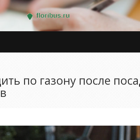
ить по газону после пос
ов