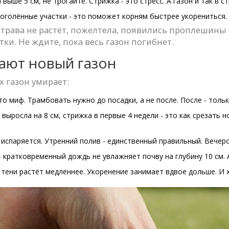
выше 5 см, не трогайте. Стрижка - это стресс. А газон и так в ст
оголённые участки - это поможет корням быстрее укорениться.
о трава не растёт, пожелтела, появились проплешины 
тки. Не ждите, пока весь газон погибнет.
ают новый газон
х газон умирает:
то миф. Трамбовать нужно до посадки, а не после. После - тольк
 выросла на 8 см, стрижка в первые 4 недели - это как срезать н
 испаряется. Утренний полив - единственный правильный. Вечером
- кратковременный дождь не увлажняет почву на глубину 10 см. 
в тени растёт медленнее. Укоренение занимает вдвое дольше. И 