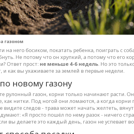
за газоном
ти на него босиком, покатать ребенка, поиграть с соб
нуть. Не потому что он хрупкий, а потому что его ко
ки? Ответ прост:
не меньше 4-6 недель
. Но это тольк
, и как вы ухаживаете за землей в первые недели.
по новому газону
те рулонный газон, корни только начинают расти. Они
ие, как нитки. Под ногой они ломаются, а когда корн
е видите следов - трава может начать желтеть, вянуть
думают: «Я просто пошёл по нему разок - ничего стра
и вы делаете это каждый день, газон не успевает во
т способа посадки