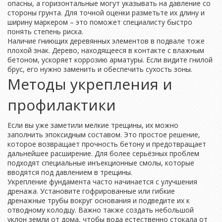
опасны, а горизонтальные могут указывать на давление со
стороны грунта. Для точной оценки разметьте их длину и
ширину маркером – это поможет специалисту быстро
понять степень риска.
Наличие гниющих деревянных элементов в подвале тоже
плохой знак. Дерево, находящееся в контакте с влажным
бетоном, ускоряет коррозию арматуры. Если видите гнилой
брус, его нужно заменить и обеспечить сухость зоны.
Методы укрепления и
профилактики
Если вы уже заметили мелкие трещины, их можно
заполнить эпоксидным составом. Это простое решение,
которое возвращает прочность бетону и предотвращает
дальнейшее расширение. Для более серьёзных проблем
подходят специальные инъекционные смолы, которые
вводятся под давлением в трещины.
Укрепление фундамента часто начинается с улучшения
дренажа. Установите гофрированные или гибкие
дренажные трубы вокруг основания и подведите их к
отводному колодцу. Важно также создать небольшой
уклон земли от дома, чтобы вода естественно стокала от