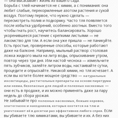
— она высасывает жизнь из вашего сада.
Борьба с тлей начинается не с химии, а с понимания: она
любит слабые, перекормленные азотом растения и сухой
воздух. Поэтому первое, что нужно сделать —
пересмотреть полив и подкормку. Часто тля появляется
после избытка удобрений, особенно азотных. Вместо того
чтобы гнать рост, научитесь балансировать. Хорошо
укоренившееся растение с крепкими листьями — не
лакомство для тли. А если она уже пришла — не паникуйте.
Есть простые, проверенные способы, которые работают
даже на балконе. Например, мыльный раствор: столовая
ложка жидкого мыла на литр воды, опрыскивание утром,
повтор через три дня. Или настой чеснока — измельчите
пять зубчиков, залейте литром воды, настаивайте сутки,
процедите и опрыскайте. Никакой химии, но тля исчезает. А
если вы хотите более мощное средство —
натуральные
,
инсектициды
растительные препараты на основе пиретрума
—
или неема, безопасные для людей и полезных насекомых
они есть в продаже, и их можно применять даже за пару
недель до сбора урожая.
Не забывайте про
,
полезных насекомых
божьих коровок,
златоглазок и наездников, которые охотятся на тлю и
. Если
уничтожают её в десятки раз эффективнее любого спрея
вы убиваете тлю химикатами, вы убиваете и их. А без них