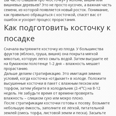
вишневых деревьев? Это не просто кусочек, а важная часть
семени, из которой появляется новый росток. Понимание,
как правильно обращаться с косточкой, спасёт вас от
ошибок и ускорит процесс прорастания.
Как подготовить косточку к
посадке
Сначала вытряхните косточку из плода. У большинства
фруктов (яблоко, груша, вишня) она покрыта мягкой
мякотью, которую легко смыть водой. Затем высушите её
на бумажном полотенце 1‑2 дня – влажность мешает
прорастанию.
Дальше делаем стратификацию. Это имитация зимних
условий, когда косточка «отдыхает» в холоде. Положите
высушенные косточки в пакет с влажным песком или
торфом, затем уберите в холодильник (2‑4 °C) на 8‑12
недель. Не забудьте время от времени проверять
влажность – слишком сухо или мокро плохо.
После стратификации косточки готовы к посеву. Возьмите
небольшую ёмкость, заполните её лёгкой, питательной
землей (смесь торфа, листовой земли и песка). Засыпьте