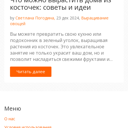
косточек: советы и идеи
by
Светлана Погодина,
23 дек 2024,
Выращивание
овощей
Вы можете превратить свою кухню или
подоконник в зеленый уголок, выращивая
растения из косточек. Это увлекательное
занятие не только украсит ваш дом, но и
позволит насладиться свежими фруктами и
овощами, выращенными собственноручно.
Мы обсудим, какие косточки проще всего
Читать далее
оживить и как это сделать, чтобы получить
полноценное растение. Применяя простые
советы и следуя нашим рекомендациям, вы
сможете легко справиться с этой задачей даже
без опыта в садоводстве.
Меню
О нас
Условия использования