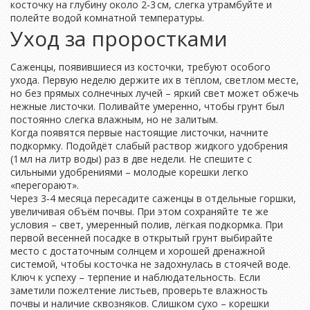
косточку на глубину около 2‑3 см, слегка утрамбуйте и
полейте водой комнатной температуры.
Уход за проростками
Саженцы, появившиеся из косточки, требуют особого
ухода. Первую неделю держите их в тёплом, светлом месте,
но без прямых солнечных лучей – яркий свет может обжечь
нежные листочки. Поливайте умеренно, чтобы грунт был
постоянно слегка влажным, но не залитым.
Когда появятся первые настоящие листочки, начните
подкормку. Подойдёт слабый раствор жидкого удобрения
(1 мл на литр воды) раз в две недели. Не спешите с
сильными удобрениями – молодые корешки легко
«перегорают».
Через 3‑4 месяца пересадите саженцы в отдельные горшки,
увеличивая объём почвы. При этом сохраняйте те же
условия – свет, умеренный полив, лёгкая подкормка. При
первой весенней посадке в открытый грунт выбирайте
место с достаточным солнцем и хорошей дренажной
системой, чтобы косточка не задохнулась в стоячей воде.
Ключ к успеху – терпение и наблюдательность. Если
заметили пожелтение листьев, проверьте влажность
почвы и наличие сквозняков. Слишком сухо – корешки