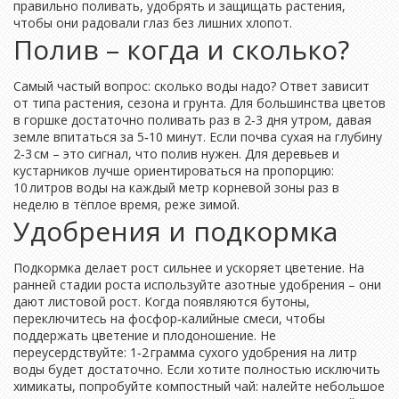
правильно поливать, удобрять и защищать растения,
чтобы они радовали глаз без лишних хлопот.
Полив – когда и сколько?
Самый частый вопрос: сколько воды надо? Ответ зависит
от типа растения, сезона и грунта. Для большинства цветов
в горшке достаточно поливать раз в 2‑3 дня утром, давая
земле впитаться за 5‑10 минут. Если почва сухая на глубину
2‑3 см – это сигнал, что полив нужен. Для деревьев и
кустарников лучше ориентироваться на пропорцию:
10 литров воды на каждый метр корневой зоны раз в
неделю в тёплое время, реже зимой.
Удобрения и подкормка
Подкормка делает рост сильнее и ускоряет цветение. На
ранней стадии роста используйте азотные удобрения – они
дают листовой рост. Когда появляются бутоны,
переключитесь на фосфор‑калийные смеси, чтобы
поддержать цветение и плодоношение. Не
переусердствуйте: 1‑2 грамма сухого удобрения на литр
воды будет достаточно. Если хотите полностью исключить
химикаты, попробуйте компостный чай: налейте небольшое