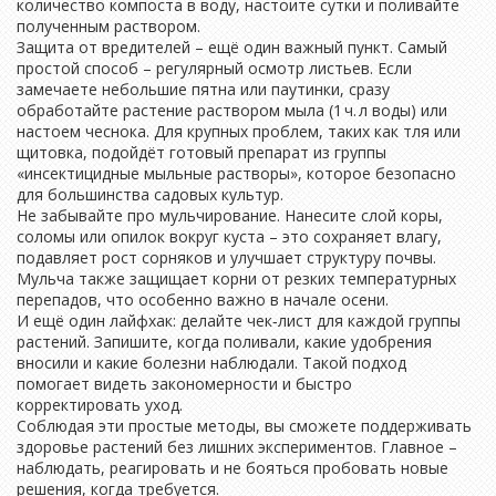
количество компоста в воду, настоите сутки и поливайте
полученным раствором.
Защита от вредителей – ещё один важный пункт. Самый
простой способ – регулярный осмотр листьев. Если
замечаете небольшие пятна или паутинки, сразу
обработайте растение раствором мыла (1 ч. л воды) или
настоем чеснока. Для крупных проблем, таких как тля или
щитовка, подойдёт готовый препарат из группы
«инсектицидные мыльные растворы», которое безопасно
для большинства садовых культур.
Не забывайте про мульчирование. Нанесите слой коры,
соломы или опилок вокруг куста – это сохраняет влагу,
подавляет рост сорняков и улучшает структуру почвы.
Мульча также защищает корни от резких температурных
перепадов, что особенно важно в начале осени.
И ещё один лайфхак: делайте чек‑лист для каждой группы
растений. Запишите, когда поливали, какие удобрения
вносили и какие болезни наблюдали. Такой подход
помогает видеть закономерности и быстро
корректировать уход.
Соблюдая эти простые методы, вы сможете поддерживать
здоровье растений без лишних экспериментов. Главное –
наблюдать, реагировать и не бояться пробовать новые
решения, когда требуется.