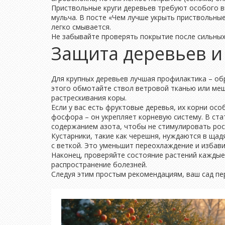
Приствольные круги деревьев требуют особого в
мульча. В посте «Чем лучше укрыть приствольные
легко смывается.
Не забывайте проверять покрытие после сильных
Защита деревьев и
Для крупных деревьев лучшая профилактика – обр
этого обмотайте ствол ветровой тканью или меш
растрескивания коры.
Если у вас есть фруктовые деревья, их корни о
фосфора – он укрепляет корневую систему. В ста
содержанием азота, чтобы не стимулировать рост
Кустарники, такие как черешня, нуждаются в щадя
с веткой. Это уменьшит переохлаждение и избави
Наконец, проверяйте состояние растений каждые 
распространение болезней.
Следуя этим простым рекомендациям, ваш сад пе