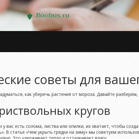
ские советы для ваше
задуматься, как уберечь растения от мороза. Давайте разберём,
приствольных кругов
у вас есть солома, листва или опилки, их хватает, чтобы созда
ь». В статье «Чем укрыть грядки на зиму» мы советуем использ
лки). Это удерживает тепло и отталкивает влагу.