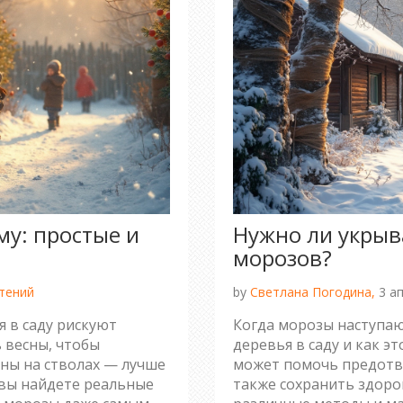
му: простые и
Нужно ли укрыв
морозов?
тений
by
Светлана Погодина,
3 ап
я в саду рискуют
Когда морозы наступаю
 весны, чтобы
деревья в саду и как э
ны на стволах — лучше
может помочь предотв
 вы найдете реальные
также сохранить здоро