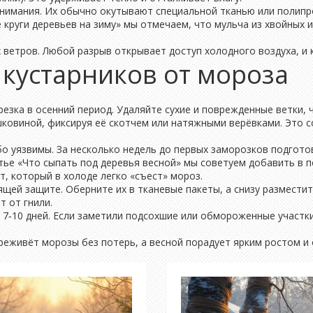
нимания. Их обычно окутывают специальной тканью или полипр
 круги деревьев на зиму» мы отмечаем, что мульча из хвойных и
 ветров. Любой разрыв открывает доступ холодного воздуха, и 
 кустарников от мороза
езка в осенний период. Удаляйте сухие и поврежденные ветки, 
ковиной, фиксируя её скотчем или натяжными верёвками. Это с
собо уязвимы. За несколько недель до первых заморозков подго
тье «Что сыпать под деревья весной» мы советуем добавить в 
, который в холоде легко «съест» мороз.
щей защите. Оберните их в тканевые пакеты, а снизу разместит
т от гнили.
7‑10 дней. Если заметили подсохшие или обмороженные участки
реживёт морозы без потерь, а весной порадует ярким ростом и