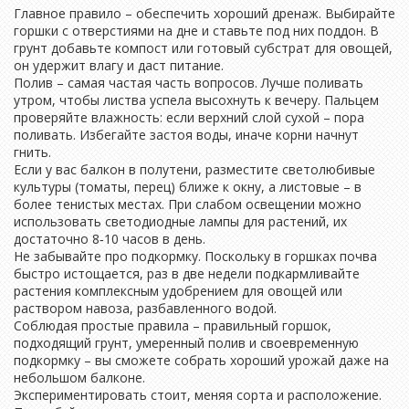
Главное правило – обеспечить хороший дренаж. Выбирайте
горшки с отверстиями на дне и ставьте под них поддон. В
грунт добавьте компост или готовый субстрат для овощей,
он удержит влагу и даст питание.
Полив – самая частая часть вопросов. Лучше поливать
утром, чтобы листва успела высохнуть к вечеру. Пальцем
проверяйте влажность: если верхний слой сухой – пора
поливать. Избегайте застоя воды, иначе корни начнут
гнить.
Если у вас балкон в полутени, разместите светолюбивые
культуры (томаты, перец) ближе к окну, а листовые – в
более тенистых местах. При слабом освещении можно
использовать светодиодные лампы для растений, их
достаточно 8‑10 часов в день.
Не забывайте про подкормку. Поскольку в горшках почва
быстро истощается, раз в две недели подкармливайте
растения комплексным удобрением для овощей или
раствором навоза, разбавленного водой.
Соблюдая простые правила – правильный горшок,
подходящий грунт, умеренный полив и своевременную
подкормку – вы сможете собрать хороший урожай даже на
небольшом балконе.
Экспериментировать стоит, меняя сорта и расположение.