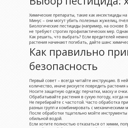
Выбор пестицида: 
Химические препараты, такие как инсектициды на
Минус – они могут убить полезных жужелиц, пчёл
Биологические пестициды (например, на основе Ba
не требуют строгих профилактических мер. Однак
Как решить, что выбрать? Если вредителей немно
растения начинают погибать, дайте шанс химиче
Как правильно при
безопасность
Первый совет – всегда читайте инструкцию. В не
количество, иначе рискуете повредить растения 
Носите защитную одежду: перчатки, маску и очки
Обрабатывайте растения в сухую погоду, когда н
Не перебирайте с частотой. Часто обработка пр
разных групп и комбинировать с механическими 
После обработки тщательно мойте инструменты и
обильной водой.
Если хотите полностью отказаться от химии, по