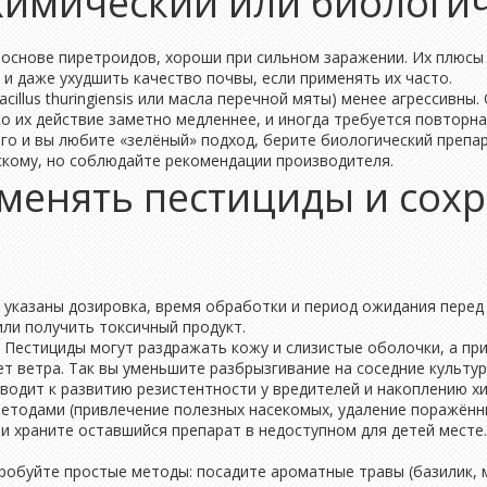
химический или биологи
 основе пиретроидов, хороши при сильном заражении. Их плюсы 
 и даже ухудшить качество почвы, если применять их часто.
cillus thuringiensis или масла перечной мяты) менее агрессивн
о их действие заметно медленнее, и иногда требуется повторн
го и вы любите «зелёный» подход, берите биологический препар
скому, но соблюдайте рекомендации производителя.
менять пестициды и сох
й указаны дозировка, время обработки и период ожидания перед
или получить токсичный продукт.
. Пестициды могут раздражать кожу и слизистые оболочки, а при
ет ветра. Так вы уменьшите разбрызгивание на соседние культур
иводит к развитию резистентности у вредителей и накоплению х
методами (привлечение полезных насекомых, удаление поражённы
 храните оставшийся препарат в недоступном для детей месте
пробуйте простые методы: посадите ароматные травы (базилик, 