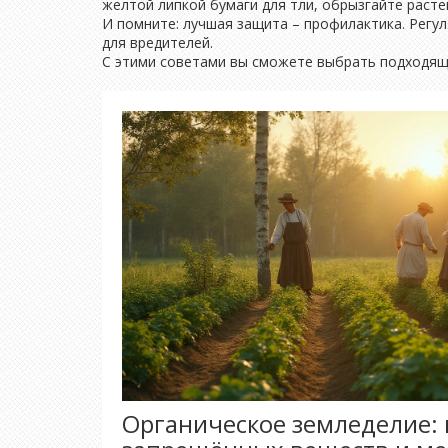
желтой липкой бумаги для тли, обрызгайте расте
И помните: лучшая защита – профилактика. Регу
для вредителей.
С этими советами вы сможете выбрать подходящий
Органическое земледелие: