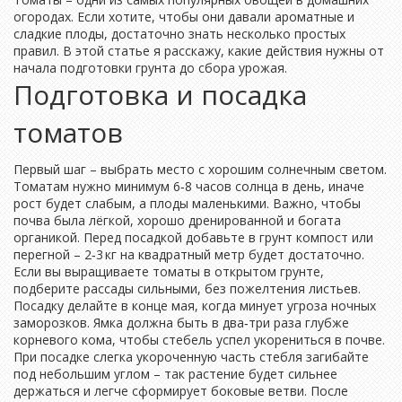
огородах. Если хотите, чтобы они давали ароматные и
сладкие плоды, достаточно знать несколько простых
правил. В этой статье я расскажу, какие действия нужны от
начала подготовки грунта до сбора урожая.
Подготовка и посадка
томатов
Первый шаг – выбрать место с хорошим солнечным светом.
Томатам нужно минимум 6‑8 часов солнца в день, иначе
рост будет слабым, а плоды маленькими. Важно, чтобы
почва была лёгкой, хорошо дренированной и богата
органикой. Перед посадкой добавьте в грунт компост или
перегной – 2‑3 кг на квадратный метр будет достаточно.
Если вы выращиваете томаты в открытом грунте,
подберите рассады сильными, без пожелтения листьев.
Посадку делайте в конце мая, когда минует угроза ночных
заморозков. Ямка должна быть в два‑три раза глубже
корневого кома, чтобы стебель успел укорениться в почве.
При посадке слегка укороченную часть стебля загибайте
под небольшим углом – так растение будет сильнее
держаться и легче сформирует боковые ветви. После