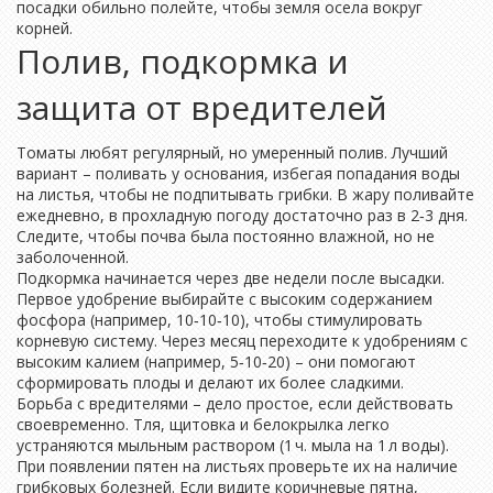
посадки обильно полейте, чтобы земля осела вокруг
корней.
Полив, подкормка и
защита от вредителей
Томаты любят регулярный, но умеренный полив. Лучший
вариант – поливать у основания, избегая попадания воды
на листья, чтобы не подпитывать грибки. В жару поливайте
ежедневно, в прохладную погоду достаточно раз в 2‑3 дня.
Следите, чтобы почва была постоянно влажной, но не
заболоченной.
Подкормка начинается через две недели после высадки.
Первое удобрение выбирайте с высоким содержанием
фосфора (например, 10‑10‑10), чтобы стимулировать
корневую систему. Через месяц переходите к удобрениям с
высоким калием (например, 5‑10‑20) – они помогают
сформировать плоды и делают их более сладкими.
Борьба с вредителями – дело простое, если действовать
своевременно. Тля, щитовка и белокрылка легко
устраняются мыльным раствором (1 ч. мыла на 1 л воды).
При появлении пятен на листьях проверьте их на наличие
грибковых болезней. Если видите коричневые пятна,