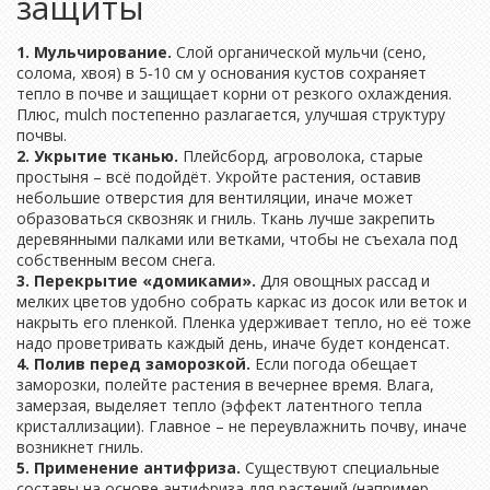
защиты
1. Мульчирование.
Слой органической мульчи (сено,
солома, хвоя) в 5‑10 см у основания кустов сохраняет
тепло в почве и защищает корни от резкого охлаждения.
Плюс, mulch постепенно разлагается, улучшая структуру
почвы.
2. Укрытие тканью.
Плейсборд, агроволока, старые
простыня – всё подойдёт. Укройте растения, оставив
небольшие отверстия для вентиляции, иначе может
образоваться сквозняк и гниль. Ткань лучше закрепить
деревянными палками или ветками, чтобы не съехала под
собственным весом снега.
3. Перекрытие «домиками».
Для овощных рассад и
мелких цветов удобно собрать каркас из досок или веток и
накрыть его пленкой. Пленка удерживает тепло, но её тоже
надо проветривать каждый день, иначе будет конденсат.
4. Полив перед заморозкой.
Если погода обещает
заморозки, полейте растения в вечернее время. Влага,
замерзая, выделяет тепло (эффект латентного тепла
кристаллизации). Главное – не переувлажнить почву, иначе
возникнет гниль.
5. Применение антифриза.
Существуют специальные
составы на основе антифриза для растений (например,