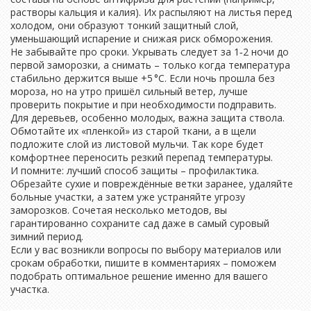
растворы кальция и калия). Их распыляют на листья перед
холодом, они образуют тонкий защитный слой,
уменьшающий испарение и снижая риск обморожения.
Не забывайте про сроки. Укрывать следует за 1‑2 ночи до
первой заморозки, а снимать – только когда температура
стабильно держится выше +5 °C. Если ночь прошла без
мороза, но на утро пришёл сильный ветер, лучше
проверить покрытие и при необходимости подправить.
Для деревьев, особенно молодых, важна защита ствола.
Обмотайте их «пленкой» из старой ткани, а в щели
подложите слой из листовой мульчи. Так коре будет
комфортнее переносить резкий перепад температуры.
И помните: лучший способ защиты – профилактика.
Обрезайте сухие и повреждённые ветки заранее, удаляйте
больные участки, а затем уже устраняйте угрозу
заморозков. Сочетая несколько методов, вы
гарантированно сохраните сад даже в самый суровый
зимний период.
Если у вас возникли вопросы по выбору материалов или
срокам обработки, пишите в комментариях – поможем
подобрать оптимальное решение именно для вашего
участка.