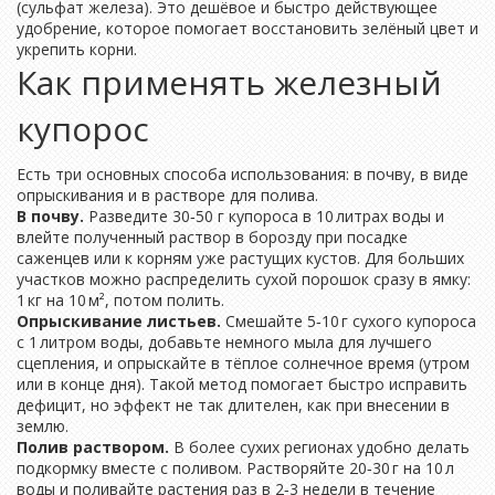
(сульфат железа). Это дешёвое и быстро действующее
удобрение, которое помогает восстановить зелёный цвет и
укрепить корни.
Как применять железный
купорос
Есть три основных способа использования: в почву, в виде
опрыскивания и в растворе для полива.
В почву.
Разведите 30‑50 г купороса в 10 литрах воды и
влейте полученный раствор в борозду при посадке
саженцев или к корням уже растущих кустов. Для больших
участков можно распределить сухой порошок сразу в ямку:
1 кг на 10 м², потом полить.
Опрыскивание листьев.
Смешайте 5‑10 г сухого купороса
с 1 литром воды, добавьте немного мыла для лучшего
сцепления, и опрыскайте в тёплое солнечное время (утром
или в конце дня). Такой метод помогает быстро исправить
дефицит, но эффект не так длителен, как при внесении в
землю.
Полив раствором.
В более сухих регионах удобно делать
подкормку вместе с поливом. Растворяйте 20‑30 г на 10 л
воды и поливайте растения раз в 2‑3 недели в течение