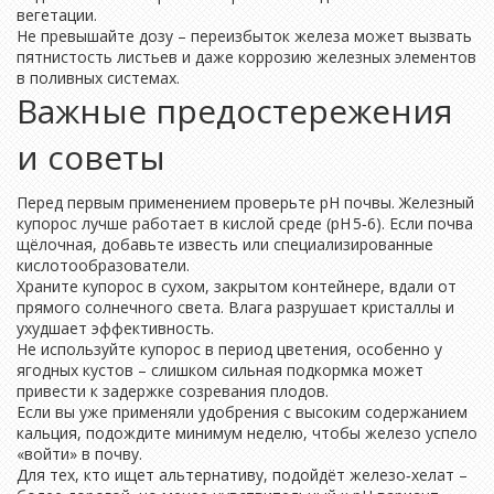
вегетации.
Не превышайте дозу – переизбыток железа может вызвать
пятнистость листьев и даже коррозию железных элементов
в поливных системах.
Важные предостережения
и советы
Перед первым применением проверьте pH почвы. Железный
купорос лучше работает в кислой среде (pH 5‑6). Если почва
щёлочная, добавьте известь или специализированные
кислотообразователи.
Храните купорос в сухом, закрытом контейнере, вдали от
прямого солнечного света. Влага разрушает кристаллы и
ухудшает эффективность.
Не используйте купорос в период цветения, особенно у
ягодных кустов – слишком сильная подкормка может
привести к задержке созревания плодов.
Если вы уже применяли удобрения с высоким содержанием
кальция, подождите минимум неделю, чтобы железо успело
«войти» в почву.
Для тех, кто ищет альтернативу, подойдёт железо‑хелат –