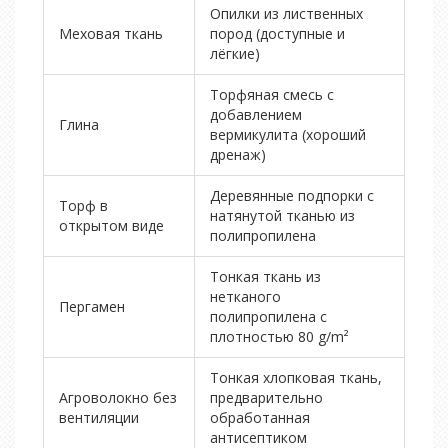
Опилки из лиственных
Меховая ткань
пород (доступные и
лёгкие)
Торфяная смесь с
добавлением
Глина
вермикулита (хороший
дренаж)
Деревянные подпорки с
Торф в
натянутой тканью из
открытом виде
полипропилена
Тонкая ткань из
нетканого
Пергамен
полипропилена с
плотностью 80 g/m²
Тонкая хлопковая ткань,
Агроволокно без
предварительно
вентиляции
обработанная
антисептиком