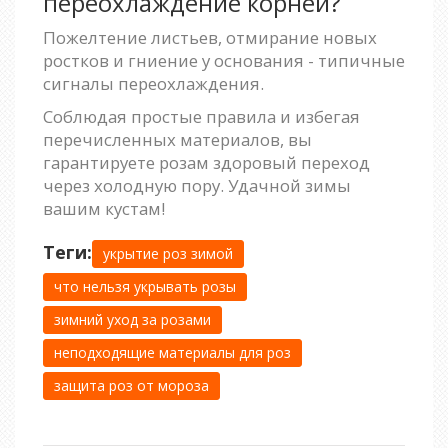
переохлаждение корней?
Пожелтение листьев, отмирание новых
ростков и гниение у основания - типичные
сигналы переохлаждения.
Соблюдая простые правила и избегая
перечисленных материалов, вы
гарантируете розам здоровый переход
через холодную пору. Удачной зимы
вашим кустам!
Теги:
укрытие роз зимой
что нельзя укрывать розы
зимний уход за розами
неподходящие материалы для роз
защита роз от мороза