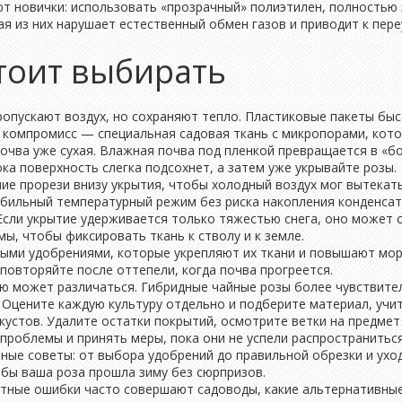
т новички: использовать «прозрачный» полиэтилен, полностью 
ая из них нарушает естественный обмен газов и приводит к пер
тоит выбирать
ропускают воздух, но сохраняют тепло. Пластиковые пакеты быс
ий компромисс — специальная садовая ткань с микропорами, кото
почва уже сухая. Влажная почва под пленкой превращается в «б
ока поверхность слегка подсохнет, а затем уже укрывайте розы.
е прорези внизу укрытия, чтобы холодный воздух мог вытекать
ильный температурный режим без риска накопления конденсат
сли укрытие удерживается только тяжестью снега, оно может с
мы, чтобы фиксировать ткань к стволу и к земле.
ными удобрениями, которые укрепляют их ткани и повышают мор
 повторяйте после оттепели, когда почва прогреется.
тию может различаться. Гибридные чайные розы более чувствите
 Оцените каждую культуру отдельно и подберите материал, учи
кустов. Удалите остатки покрытий, осмотрите ветки на предмет
проблемы и принять меры, пока они не успели распространиться
ьные советы: от выбора удобрений до правильной обрезки и ухо
обы ваша роза прошла зиму без сюрпризов.
етные ошибки часто совершают садоводы, какие альтернативны