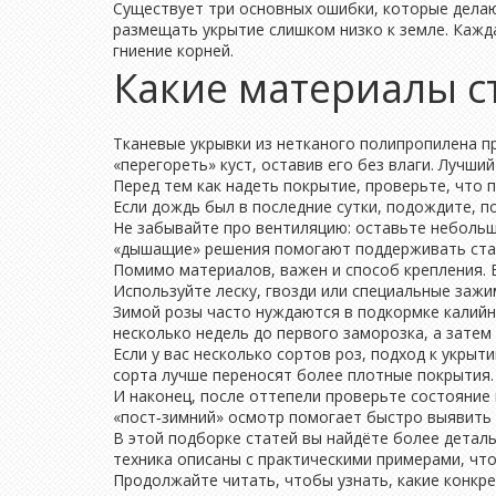
Существует три основных ошибки, которые делаю
размещать укрытие слишком низко к земле. Кажд
гниение корней.
Какие материалы с
Тканевые укрывки из нетканого полипропилена п
«перегореть» куст, оставив его без влаги. Лучш
Перед тем как надеть покрытие, проверьте, что 
Если дождь был в последние сутки, подождите, п
Не забывайте про вентиляцию: оставьте небольши
«дышащие» решения помогают поддерживать стаб
Помимо материалов, важен и способ крепления. Е
Используйте леску, гвозди или специальные зажи
Зимой розы часто нуждаются в подкормке калий
несколько недель до первого заморозка, а затем
Если у вас несколько сортов роз, подход к укры
сорта лучше переносят более плотные покрытия.
И наконец, после оттепели проверьте состояние 
«пост‑зимний» осмотр помогает быстро выявить 
В этой подборке статей вы найдёте более детал
техника описаны с практическими примерами, чт
Продолжайте читать, чтобы узнать, какие конкр