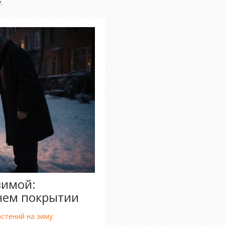
.
зимой:
нем покрытии
стений на зиму