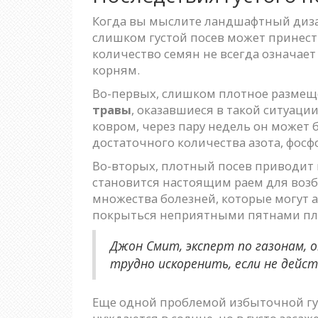
Когда вы мыслите ландшафтный диза
слишком густой посев может принест
количество семян не всегда означае
корням.
Во-первых, слишком плотное размещ
травы
, оказавшиеся в такой ситуаци
ковром, через пару недель он может б
достаточного количества азота, фосф
Во-вторых, плотный посев приводит к
становится настоящим раем для возб
множества болезней, которые могут 
покрыться неприятными пятнами пле
Джон Смит, эксперт по газонам, 
трудно искоренить, если не дейс
Еще одной проблемой избыточной гус