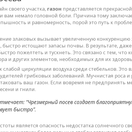
йн своего участка,
газон
представляется прекрасной
и вам немало головной боли. Причина тому заключае
т пышность и равномерность, порой это путь к проб
ение злаковых вызывает увеличенную конкуренцию 
и, быстро истощают запасы почвы. В результате, даже
ыстро пожелтеть и тускнеть. Это связано с тем, что 
ора и других элементов, необходимых для их здоровь
 слабой циркуляции воздуха среди стебельков. Это 
удителей грибковых заболеваний. Мучнистая роса и 
атаковать ваш газон. Если вовремя не предпринять м
сени и гнили.
отмечает: “Чрезмерный посев создает благоприятную
твует быстро”.
тоты является опасность недостатка солнечного све