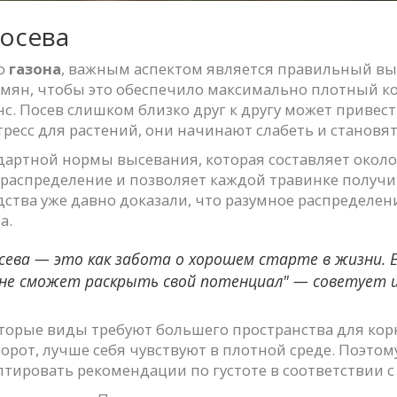
посева
го
газона
, важным аспектом является правильный выб
мян, чтобы это обеспечило максимально плотный ков
нс. Посев слишком близко друг к другу может привести
тресс для растений, они начинают слабеть и становя
артной нормы высевания, которая составляет около
 распределение и позволяет каждой травинке получ
дства уже давно доказали, что разумное распределе
а.
ева — это как забота о хорошем старте в жизни. Ес
 не сможет раскрыть свой потенциал" — советует 
оторые виды требуют большего пространства для корн
орот, лучше себя чувствуют в плотной среде. Поэтом
тировать рекомендации по густоте в соответствии с