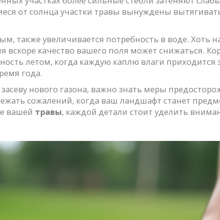
енных участках более сильные стебли затеняют слабых
еся от солнца участки травы вынуждены вытягиваться
м, также увеличивается потребность в воде. Хоть н
ия вскоре качество вашего поля может снижаться. Ко
ность летом, когда каждую каплю влаги приходится э
ремя года.
к засеву нового газона, важно знать меры предостор
ежать сожалений, когда ваш ландшафт станет предме
ье вашей
травы
, каждой детали стоит уделить внима