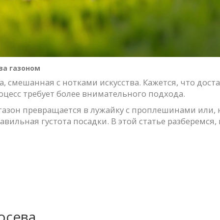
за газоном
а, смешанная с нотками искусства. Кажется, что дос
оцесс требует более внимательного подхода.
газон превращается в лужайку с проплешинами или, н
вильная густота посадки. В этой статье разберемся, 
осева