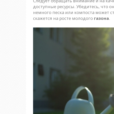
Следует обращать внимание и на кач
доступные ресурсы. Убедитесь, что о
немного песка или компоста может с
скажется на росте молодого
газона
.