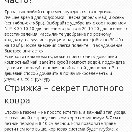
Трава, как любой спортсмен, нуждается в «энергии».
Лучшее время для подкормки – весна (апрель‑май) и осень
(сентябрь‑октябрь). Выбирайте удобрения с соотношением
N‑P‑K 30‑10‑10 для весеннего роста и 20‑10‑20 для осеннего
восстановления. Рассылайте удобрение по ровному
квадрату, следуя инструкциям на упаковке (обычно 30‑40 г
на 10 м²). После внесения слегка полейте – так удобрение
быстрее впитается.
Если хотите экономить, можно приготовить домашний
компостный чай: залейте сухой компост водой, подождите
сутки и используйте полученный настой для полива. Это
дешевый способ добавить в почву микроэлементы и
улучшить её структуру.
Стрижка – секрет плотного
ковра
Стрижка газона – не просто эстетика, а важный этап ухода.
Не скашивайте траву слишком коротко: минимум 5‑7 см в
летний период и 8‑10 см весной. Если позволите траве
расти немного выше, корневая система будет глубже, а