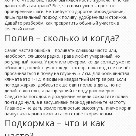
давно забытая трава? Всё, что вам нужно – простые,
проверенные шаги. Не требуется дорогое оборудование,
лишь правильный подход к поливу, удобрениям и стрижке.
Давайте разберём, как превратить обычный участок в
зеленый оазис.
Полив – сколько и когда?
Самая частая ошибка – поливать слишком часто или,
наоборот, слишком редко. Трава любит умеренный, но
регулярный полив. Утром или вечером, когда солнце уже не
обжигает, полейте участок до тех пор, пока вода не начнёт
просачиваться в почву на глубину 5‑7 см. Для большинства
климата это 1‑1,5 л воды на квадратный метр за раз. Если
погода жаркая, добавьте ещё один полив в день, но не
делайте «поток», а распределяйте воду равномерно.
Следите за погодой: в дождливые недели сократите полив
почти до нуля, а в засушливый период увеличьте частоту.
Главное – не дать земле полностью высохнуть, иначе корни
начнут «запарываться» и газон станет коричневым.
Подкормка – что и как
часто?