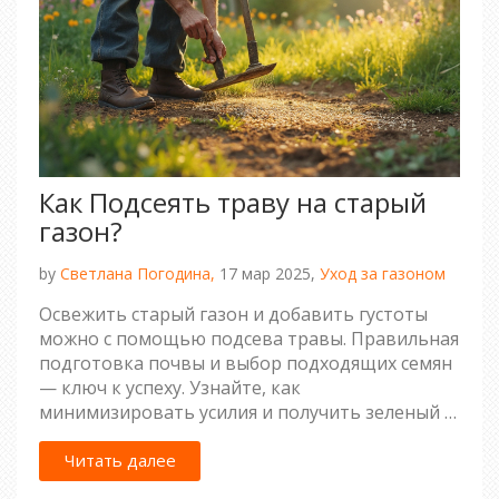
Как Подсеять траву на старый
газон?
by
Светлана Погодина,
17 мар 2025,
Уход за газоном
Освежить старый газон и добавить густоты
можно с помощью подсева травы. Правильная
подготовка почвы и выбор подходящих семян
— ключ к успеху. Узнайте, как
минимизировать усилия и получить зеленый и
плотный газон даже на проблемных участках.
Простые шаги помогут достичь идеального
Читать далее
результата.