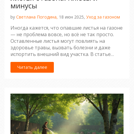
минусы
by
Светлана Погодина,
18 июн 2025,
Уход за газоном
Иногда кажется, что опавшие листья на газоне
— не проблема вовсе, но всё не так просто.
Оставленные листья могут повлиять на
здоровье травы, вызвать болезни и даже
испортить внешний вид участка. В статье
объясняется, почему важно убирать листья с
газона, какие могут быть последствия и как
Читать далее
правильно ухаживать за травяным покрытием
осенью. Приведём реальные советы, как
упростить себе задачу, и расскажем, можно ли
вообще обойтись без уборки.