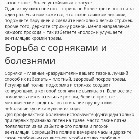
газон станет более устойчивым к засухе.
Один из лучших советов – стричь не более трети высоты за
один раз. Если вам кажется, что газон слишком высокий,
подождите пару дней и сделайте несколько лёгких стрижек.
Кроме того, держите стрижку ровной, меняя направление
каждого прохода – так избегаете «полос» и улучшаете
вентиляцию кромки травы.
Борьба с сорняками и
болезнями
Сорняки – главные «разрушители» вашего газона. Лучший
способ их избежать – плотный, здоровый покров травы.
Регулярный полив, подкормка и стрижка создают
конкуренцию, в которой сорняки не выживают. Если всё же
появились нежелательные ростки, берите простые
механические средства: вытягивание вручную или
небольшие кусочки мульчи из коры.
Для профилактики болезней используйте фунгициды только
при первых признаках пятен на траве. Часто такие пятна
появляются из‑за избыточного полива и плохой
вентиляции. Сокращайте полив в вечерние часы и держите
газон свободным от листьев, чтобы воздух свободно