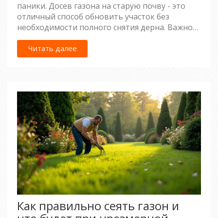
паники. Досев газона на старую почву - это
отличный способ обновить участок без
необходимости полного снятия дерна. Важно
правильно подготовить поверхность,
подобрать подходящие семена и соблюдать
Читать далее
необходимые меры по уходу. Наши советы
помогут вам добиться идеального зеленого
покрытия на вашем участке.
Как правильно сеять газон и