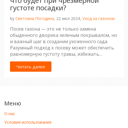
что будет при чрезмерной
густоте посадки?
by
Светлана Погодина,
22 июл 2024,
Уход за газоном
Посев газона — это не только замена
обыденного дворика зеленым покрывалом, но
и важный шаг в создании ухоженного сада.
Разумный подход к посеву может обеспечить
равномерную густоту травы, избежать
проблем с корнями и болезнями. Расскажем,
что произойдет, если сеять слишком густо, и
Читать далее
как этого избежать. Вы узнаете, как правильно
ухаживать за созданным газоном, чтобы он
всегда радовал глаз.
Меню
О нас
Условия использования