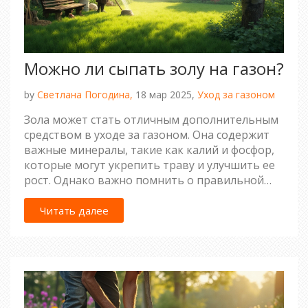
Можно ли сыпать золу на газон?
by
Светлана Погодина,
18 мар 2025,
Уход за газоном
Зола может стать отличным дополнительным
средством в уходе за газоном. Она содержит
важные минералы, такие как калий и фосфор,
которые могут укрепить траву и улучшить ее
рост. Однако важно помнить о правильной
дозировке и необходимости учитывать тип
почвы. Понимание того, как использовать
Читать далее
золу, поможет избежать перегрузки почвы и
нанести ущерб растениям. В статье также
даны практические советы по безопасному
применению золы.