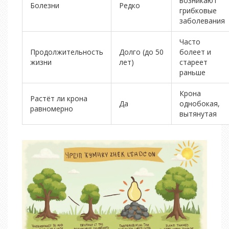
возникают
Болезни
Редко
грибковые
заболевания
Часто
Продолжительность
Долго (до 50
болеет и
жизни
лет)
стареет
раньше
Крона
Растёт ли крона
Да
однобокая,
равномерно
вытянутая