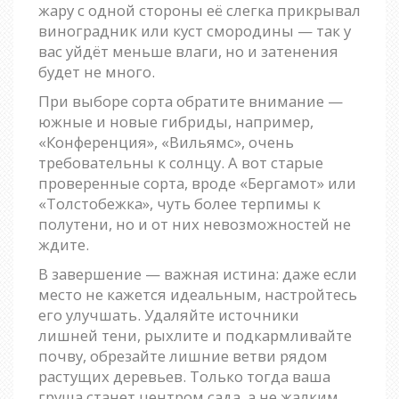
жару с одной стороны её слегка прикрывал
виноградник или куст смородины — так у
вас уйдёт меньше влаги, но и затенения
будет не много.
При выборе сорта обратите внимание —
южные и новые гибриды, например,
«Конференция», «Вильямс», очень
требовательны к солнцу. А вот старые
проверенные сорта, вроде «Бергамот» или
«Толстобежка», чуть более терпимы к
полутени, но и от них невозможностей не
ждите.
В завершение — важная истина: даже если
место не кажется идеальным, настройтесь
его улучшать. Удаляйте источники
лишней тени, рыхлите и подкармливайте
почву, обрезайте лишние ветви рядом
растущих деревьев. Только тогда ваша
груша станет центром сада, а не жалким