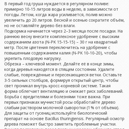
В первый год груша нуждается в регулярном поливе:
примерно 10‑15 литров воды в неделю, в зависимости от
погоды. Летом, когда жара усиливается, полив можно
увеличить до 20 литров. Весной и осенью сократите объём,
но не оставляйте дерево без влаги.
Подкормка начинается через 2–3 месяца после посадки. На
раннюю весну внесите комплексное удобрение с высоким
содержанием азота (N‑PK 15‑15‑15) – 30 г на квадратный
метр. После цветения переключитесь на удобрение с
повышенным содержанием калия (N‑PK 10‑10‑20), чтобы
укрепить плодовую нагрузку.
Обрезка – ключевой момент. Делайте её в конце зимы,
когда деревья находятся в спящем состоянии. Удалите
слабые, повреждённые и пересекающиеся ветки. Оставьте
3‑5 сильных столбцов, формируя открытый центр, чтобы
свет проникал внутрь кросс‑корневой системе. Такая
форма облегчает вентиляцию и снижает риск заболеваний.
Борьба с вредителями и болезнями тоже важна. При
первых признаках мучнистой росы обработайте дерево
слабым раствором молочной сыворотки (1 % от объёма).
Для защиты от гусениц используйте биологический
препарат на основе Bacillus thuringiensis. Регулярный осмотр
дерева поможет быстро заметить проблемные участки.