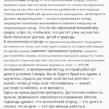
,
экологичный огород
способ
ведения сада, при котором используются только натуральные
.
методы ухода, без синтетических удобрений и пестицидов
Также известный как
, он не просто
органическое земледелие
делает овощи вкуснее — он восстанавливает почву,
защищает полезных насекомых и снижает нагрузку на
Это не про идеальный внешний вид
окружающую среду.
грядок, а про то, чтобы всё, что растёт у вас на участке,
было безопасно для вас, детей и природы.
В экологичном огороде
,
натуральные удобрения
подкормки
из компоста, золы, настоев трав и навоза, которые обогащают
заменяют магазинные гранулы.
почву без химии
защита
,
растений без химии
использование народных средств, таких
как масло с мылом против тли, настои чеснока и марганцовки,
— это не
которые не убивают божьих коровок и пчёл
эксперимент, а проверенный метод, который работает
даже в условиях Самары. Вы не будете брызгать ядами, а
научитесь слушать растения: если листья желтеют —
значит, почва устала; если тля появилась — значит,
растение ослаблено, а не виновато.
Здесь не нужны дорогие препараты. Достаточно компоста,
мульчи, правильного севооборота и внимания. Многие
садоводы думают, что экологичный огород — это долго и
сложно. Но на деле — это про меньше работы в