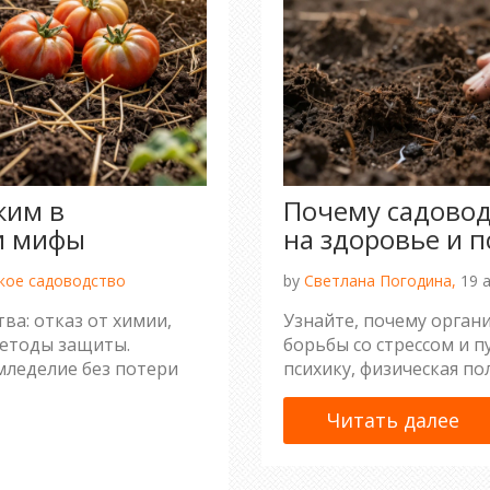
ким в
Почему садовод
 и мифы
на здоровье и п
кое садоводство
by
Светлана Погодина,
19 а
ва: отказ от химии,
Узнайте, почему органи
методы защиты.
борьбы со стрессом и п
мледелие без потери
психику, физическая по
Читать далее