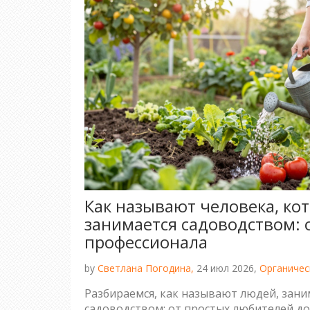
Как называют человека, ко
занимается садоводством: 
профессионала
by
Светлана Погодина,
24 июл 2026,
Органичес
Разбираемся, как называют людей, зан
садоводством: от простых любителей до