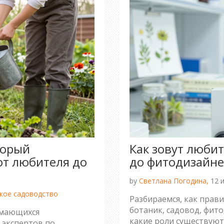
торый
Как зовут любит
от любителя до
до фитодизайне
by
Светлана Погодина,
12 
кое садоводство
Разбираемся, как прав
ботаник, садовод, фито
имающихся
какие роли существуют
 экспертов по