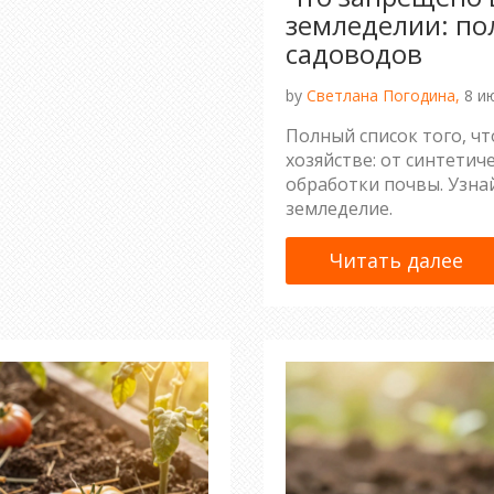
земледелии: по
садоводов
by
Светлана Погодина,
8 и
Полный список того, ч
хозяйстве: от синтети
обработки почвы. Узна
земледелие.
Читать далее