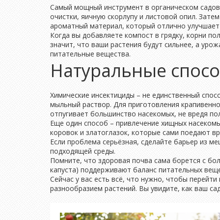
Самый мощный инструмент в органическом садов
очистки, яичную скорлупу и листовой опил. Затем
ароматный материал, который отлично улучшает 
Когда вы добавляете компост в грядку, корни п
значит, что ваши растения будут сильнее, а уро
питательные вещества.
Натуральные спосо
Химические инсектициды – не единственный спосо
мыльный раствор. Для приготовления крапивенног
отпугивает большинство насекомых, не вредя по
Еще один способ – привлечение хищных насекомы
коровок и златоглазок, которые сами поедают вр
Если проблема серьёзная, сделайте барьер из ме
подходящей среды.
Помните, что здоровая почва сама борется с бо
капуста) поддерживают баланс питательных веще
Сейчас у вас есть всё, что нужно, чтобы перейт
разнообразием растений. Вы увидите, как ваш сад