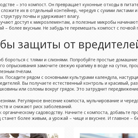
одстве – это компост. Он превращает кухонные отходы в пита
 сложите их в отдельный контейнер, чередуя с сухими листами и 
структуру почвы и удерживает влагу.
олучают доступ к микроэлементам, а полезные микробы начинают
жай – более вкусным. Не забудьте перемешать компост с почвой
бы защиты от вредителе
б бороться с тлями и слизнями. Попробуйте простые домашние 
о опрыскивания замочите свежую крапиву в воде на сутки, проц
лезным пчёлам.
х. Посадите рядом с основными культурами календула, настурци
едителей. Вы получаете естественный контроль и красивый, ра
шковины или соломы вокруг грядок. Это затруднит передвижение 
лезнями. Регулярное внесение компоста, мульчирование и чере
ств и снижают риск заболеваний.
и к органическому садоводству. Начните с компоста, добавьте п
 станет более живым, а урожай – чище и вкуснее. И главное – бе