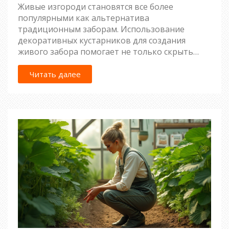
Живые изгороди становятся все более
популярными как альтернатива
традиционным заборам. Использование
декоративных кустарников для создания
живого забора помогает не только скрыть
участок от посторонних глаз, но и украсить
сад. В статье рассматриваются различные
Читать далее
виды кустарников, которые можно
использовать для этих целей, а также советы
по уходу и расположению растений.