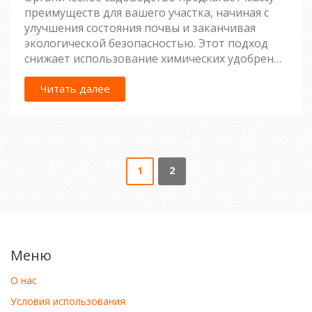
преимуществ для вашего участка, начиная с
улучшения состояния почвы и заканчивая
экологической безопасностью. Этот подход
снижает использование химических удобрений
и пестицидов, делая сад более безопасным для
человека и природы. Естественные методы
Читать далее
поддерживают биоразнообразие, привлекая
полезных насекомых и способствуя здоровью
растений. Подход 'сделай сам' позволяет
улучшать урожайность и качественно
использовать домашние ресурсы. Особое
1
2
удовольствие приносит выращивание своих
собственных продуктов, полностью чистых и
вкусных.
Меню
О нас
Условия использования