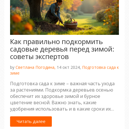
Как правильно подкормить
садовые деревья перед зимой:
советы экспертов
by
Светлана Погодина,
14 окт 2024,
Подготовка сада к
зиме
Подготовка сада к зиме – важная часть ухода
за растениями. Подкормка деревьев осенью
обеспечит их здоровье зимой и бурное
цветение весной. Важно знать, какие
удобрения использовать и в какие сроки их
вносить. Понимание этого процесса позволит
сохранить здоровье вашего сада на долгие
Читать далее
годы. Смелее вникайте в тему и готовьте свой