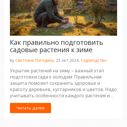
Как правильно подготовить
садовые растения к зиме
by
Светлана Погодина,
25 окт 2024,
Садоводство
Укрытие растений на зиму – важный этап
подготовки сада к холодам. Правильная
защита поможет сохранить здоровье и
красоту деревьев, кустарников и цветов. Надо
учитывать особенности каждого растения и
выбирать подходящий способ укрытия. В
статье предложены советы и практические
Читать далее
рекомендации для садоводов. Это поможет
создать комфортные условия для зимовки
растений.