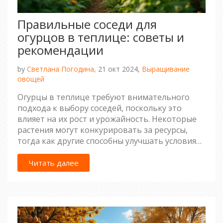
Правильные соседи для
огурцов в теплице: советы и
рекомендации
by
Светлана Погодина,
21 окт 2024,
Выращивание
овощей
Огурцы в теплице требуют внимательного
подхода к выбору соседей, поскольку это
влияет на их рост и урожайность. Некоторые
растения могут конкурировать за ресурсы,
тогда как другие способны улучшать условия
для роста огурцов. Изучая, какие культуры
лучше всего соседствуют с огурцами, можно
Читать далее
значительно увеличить эффективность
выращивания. Рассмотрим преимущества и
недостатки такого соседства, а также
поделимся полезными советами и
интересными фактами.