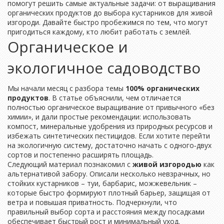
помогут решить самые актуальные задачи: от выращивания
органических продуктов до выбора кустарников для живой
изгороди. Давайте быстро пробежимся по тем, что могут
пригодиться каждому, кто любит работать с землёй.
Органическое и
экологичное садоводство
Мы начали месяц с разбора темы
100% органических
продуктов
. В статье объяснили, чем отличается
полностью органическое выращивание от привычного «без
химии», и дали простые рекомендации: использовать
компост, минеральные удобрения из природных ресурсов и
избежать синтетических пестицидов. Если хотите перейти
на экологичную систему, достаточно начать с одного‑двух
сортов и постепенно расширять площадь.
Следующий материал познакомил с
живой изгородью
как
альтернативой забору. Описали несколько невзрачных, но
стойких кустарников – туи, барбарис, можжевельник –
которые быстро формируют плотный барьер, защищая от
ветра и повышая приватность. Подчеркнули, что
правильный выбор сорта и расстояния между посадками
обеспечивает быстрый рост и минимальный уход.