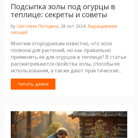
Подсыпка золы под огурцы в
теплице: секреты и советы
by
Светлана Погодина,
28 окт 2024,
Выращивание
овощей
Многим огородникам известно, что зола
полезна для растений, но как правильно
применять её для огурцов в теплице? В статье
рассматриваются свойства золы, способы её
использования, а также дают практические
советы по улучшению урожайности. Речь
пойдёт о том, как зола влияет на почву и
Читать далее
растения, и как избежать возможных ошибок в
её применении. Будут предложены способы
безопасного и эффективного применения золы
для выращивания здоровых огурцов.