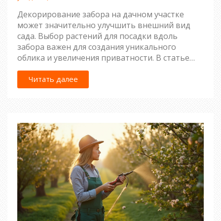
Декорирование забора на дачном участке
может значительно улучшить внешний вид
сада. Выбор растений для посадки вдоль
забора важен для создания уникального
облика и увеличения приватности. В статье
рассматриваются различные варианты
растений, которые можно посадить вдоль
Читать далее
забора для красоты и пользы. Проводятся
советы по их уходу и сочетанию с другими
элементами декора. Даны рекомендации по
самым удачным сезонам для посадки, чтобы
растения радовали долгие годы.