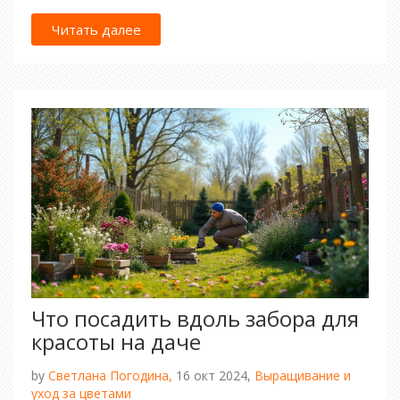
ними. В статье рассматриваются факторы,
влияющие на количество необходимого
Читать далее
посадочного материала, включая климат,
площадь участка и цели владельца. Также
предлагаются практические советы по выбору
сортов и уходу за грушами.
Что посадить вдоль забора для
красоты на даче
by
Светлана Погодина,
16 окт 2024,
Выращивание и
уход за цветами