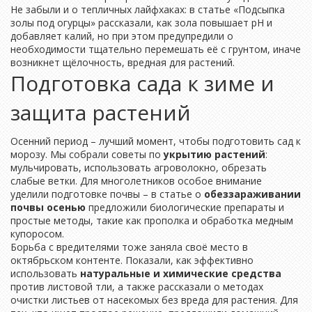
Не забыли и о тепличных лайфхаках: в статье «Подсыпка
золы под огурцы» рассказали, как зола повышает pH и
добавляет калий, но при этом предупредили о
необходимости тщательно перемешать её с грунтом, иначе
возникнет щёлочность, вредная для растений.
Подготовка сада к зиме и
защита растений
Осенний период – лучший момент, чтобы подготовить сад к
морозу. Мы собрали советы по
укрытию растений
:
мульчировать, использовать агроволокно, обрезать
слабые ветки. Для многолетников особое внимание
уделили подготовке почвы – в статье о
обеззараживании
почвы осенью
предложили биологические препараты и
простые методы, такие как прополка и обработка медным
купоросом.
Борьба с вредителями тоже заняла своё место в
октябрьском контенте. Показали, как эффективно
использовать
натуральные и химические средства
против листовой тли, а также рассказали о методах
очистки листьев от насекомых без вреда для растения. Для