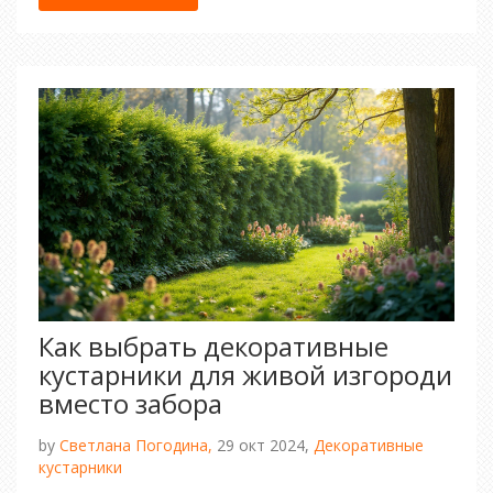
этой статье мы изучим основные принципы
органического садоводства и дадим советы,
как самостоятельно выращивать такие
продукты у себя дома.
Как выбрать декоративные
кустарники для живой изгороди
вместо забора
by
Светлана Погодина,
29 окт 2024,
Декоративные
кустарники