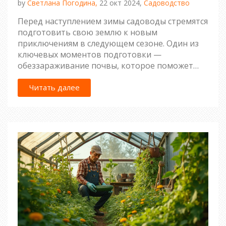
by
Светлана Погодина,
22 окт 2024,
Садоводство
Перед наступлением зимы садоводы стремятся
подготовить свою землю к новым
приключениям в следующем сезоне. Один из
ключевых моментов подготовки —
обеззараживание почвы, которое поможет
уничтожить вредные микроорганизмы и
подготовить спящие растения к зиме. Мы
Читать далее
обсудим различные методы, доступные
каждому, включая химические и натуральные
подходы. Узнайте, как правильно выбрать
метод, чтобы сохранить плодородие почвы и
защитить растения. Прислушайтесь к советам,
чтобы ваш сад встречал весну во всей красе.