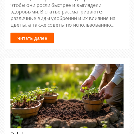
чтобы они росли быстрее и выглядели
здоровыми. В статье рассматриваются
различные виды удобрений и их влияние на
цветы, а также советы по использованию
натуральных и химических подкормок. Кроме
того, предоставляются рекомендации по
Читать далее
применению удобрений в зависимости от
времени года и типа растений. Особое
внимание уделяется распространенным
ошибкам в уходе за цветами, которых следует
избегать. Получите полезную информацию и
сделайте ваш сад ярче и пышнее.