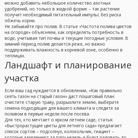
можно добавить небольшое количество азотных
удобрений, но только в жидкой форме – так растение
получит необходимый питательный импульс без риска
обжечь корни.
Не забывайте про полив. В статье «Частота полива цветов
на огороде» объясняем, как определять потребность в
воде, учитывая тип почвы и текущие погодные условия. В
зимний период полив делается реже, но важно
поддерживать влажность в корневой зоне, особенно в
теплицах.
Ландшафт и планирование
участка
Если ваш сад нуждается в обновлении, «Как правильно
сеять газон на старый газон» даст пошаговый план:
очистите старую траву, разрыхлите землю, выберите
семена подходящие для вашего климата и следите за
поливом в первые недели после посева.
Для тех, кто мечтает о ярком летнем саде, статья
«Быстрорастущие цветы для летнего сада» предлагает
список сортов – подсолнух, колокольчик, гиацинт –
которые зазеленеют за пару недель и будут радовать до