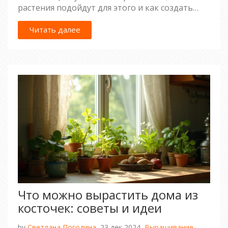
растения подойдут для этого и как создать
живописные цветники, которые будут
радовать до осени. Узнаете, как правильный
Читать далее
выбор растений обеспечит не только
эстетическое наслаждение, но и простоту
ухода. Пора познакомиться с самыми
популярными быстрорастущими цветами,
которые легко посадить у себя дома.
Что можно вырастить дома из
косточек: советы и идеи
by
Светлана Погодина,
23 дек 2024,
Выращивание