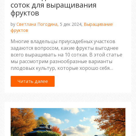
соток для выращивания
фруктов
by
Светлана Погодина,
5 дек 2024,
Выращивание
фруктов
Многие владельцы приусадебных участков
задаются вопросом, какие фрукты выгоднее
всего выращивать на 10 сотках. В этой статье
мы рассмотрим разнообразные варианты
плодовых культур, которые хорошо себя
чувствуют в российских климатических
условиях. Узнаете, как правильно их
Читать далее
высаживать, ухаживать и получать богатый
урожай. Здесь также будут рассмотрены
интересные идеи по комбинированному
выращиванию для увеличения
продуктивности вашего сада.