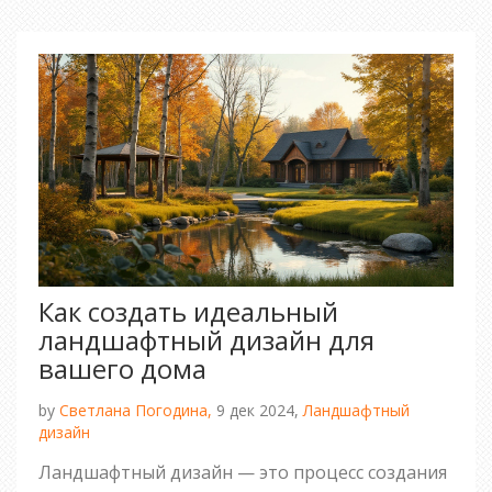
этими фруктовыми деревьями, чтобы они
процветали и приносили богатый урожай.
Обсуждаются возможные проблемы и решения
при совместной посадке.
Как создать идеальный
ландшафтный дизайн для
вашего дома
by
Светлана Погодина,
9 дек 2024,
Ландшафтный
дизайн
Ландшафтный дизайн — это процесс создания