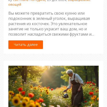
овощей
Вы можете превратить свою кухню или
подоконник в зеленый уголок, выращивая
растения из косточек. Это увлекательное
занятие не только украсит ваш дом, но и
позволит насладиться свежими фруктами и
овощами, выращенными собственноручно.
Мы обсудим, какие косточки проще всего
Читать далее
оживить и как это сделать, чтобы получить
полноценное растение. Применяя простые
советы и следуя нашим рекомендациям, вы
сможете легко справиться с этой задачей даже
без опыта в садоводстве.