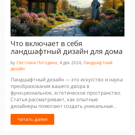
Что включает в себя
ландшафтный дизайн для дома
by
Светлана Погодина,
4 дек 2024,
Ландшафтный
дизайн
Ландшафтный дизайн — это искусство и наука
преобразования вашего двора в
функциональное, эстетическое пространство.
Статья рассматривает, как опытные
дизайнеры помогают создать уникальные
сады и зоны отдыха. Читатель узнает о
деталях благоустройства территории, выборе
Читать далее
растений и материалов, а также о принципах
работы с естественным рельефом местности.