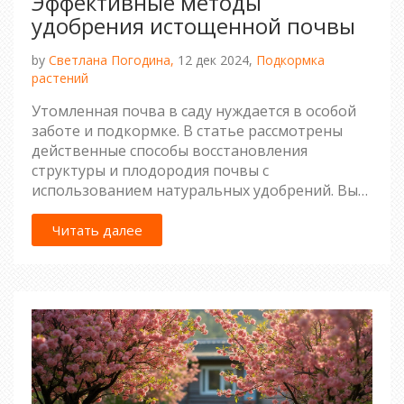
Эффективные методы
удобрения истощенной почвы
by
Светлана Погодина,
12 дек 2024,
Подкормка
растений
Утомленная почва в саду нуждается в особой
заботе и подкормке. В статье рассмотрены
действенные способы восстановления
структуры и плодородия почвы с
использованием натуральных удобрений. Вы
узнаете, как правильно чередовать различные
виды подкормок, чтобы растения получали все
Читать далее
необходимое. Поделиться советами, как
минимизировать трудозатраты в процессе
улучшения почвы. Будут раскрыты простые и
доступные каждому методы удобрения земли.