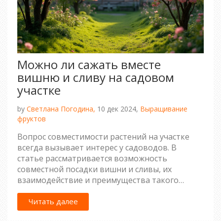
Можно ли сажать вместе
вишню и сливу на садовом
участке
by
Светлана Погодина,
10 дек 2024,
Выращивание
фруктов
Вопрос совместимости растений на участке
всегда вызывает интерес у садоводов. В
статье рассматривается возможность
совместной посадки вишни и сливы, их
взаимодействие и преимущества такого
соседства. Также представлены полезные
советы по улучшению их роста и развития.
Читать далее
Читатели узнают, как правильно ухаживать за