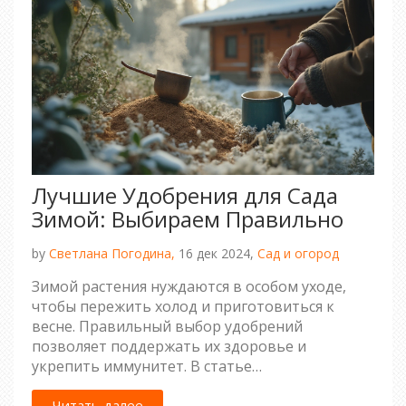
Лучшие Удобрения для Сада
Зимой: Выбираем Правильно
by
Светлана Погодина,
16 дек 2024,
Сад и огород
Зимой растения нуждаются в особом уходе,
чтобы пережить холод и приготовиться к
весне. Правильный выбор удобрений
позволяет поддержать их здоровье и
укрепить иммунитет. В статье
рассматриваются различные виды удобрений
и их использование в зимний период. Узнайте,
Читать далее