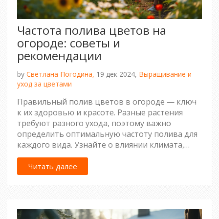
Частота полива цветов на
огороде: советы и
рекомендации
by
Светлана Погодина,
19 дек 2024,
Выращивание и
уход за цветами
Правильный полив цветов в огороде — ключ
к их здоровью и красоте. Разные растения
требуют разного ухода, поэтому важно
определить оптимальную частоту полива для
каждого вида. Узнайте о влиянии климата,
типа почвы и сезона на нужды ваших
растений. Откройте для себя советы и
Читать далее
хитрости, которые помогут сохранить ваш сад
цветущим и ухоженным.