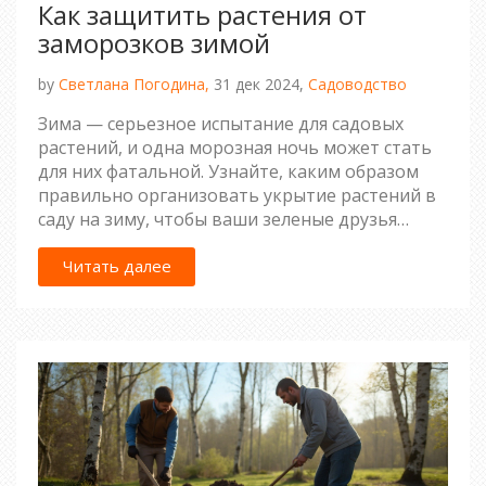
Как защитить растения от
заморозков зимой
by
Светлана Погодина,
31 дек 2024,
Садоводство
Зима — серьезное испытание для садовых
растений, и одна морозная ночь может стать
для них фатальной. Узнайте, каким образом
правильно организовать укрытие растений в
саду на зиму, чтобы ваши зеленые друзья
прекрасно пережили холодные дни и ночи. В
статье раскрываются секреты утепления,
Читать далее
особенности выбора материалов и советы по
обогреву, которые гарантируют надежную
защиту от зимних заморозков.