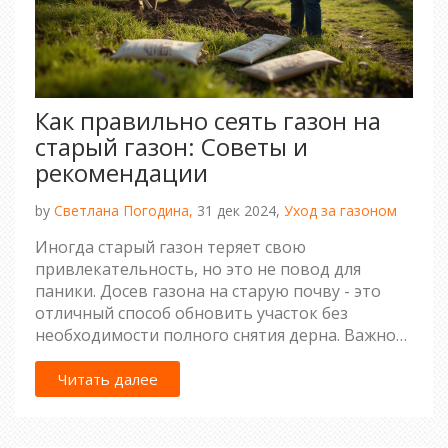
Как правильно сеять газон на
старый газон: Советы и
рекомендации
by
Светлана Погодина,
31 дек 2024,
Уход за газоном
Иногда старый газон теряет свою
привлекательность, но это не повод для
паники. Досев газона на старую почву - это
отличный способ обновить участок без
необходимости полного снятия дерна. Важно
правильно подготовить поверхность,
подобрать подходящие семена и соблюдать
Читать далее
необходимые меры по уходу. Наши советы
помогут вам добиться идеального зеленого
покрытия на вашем участке.