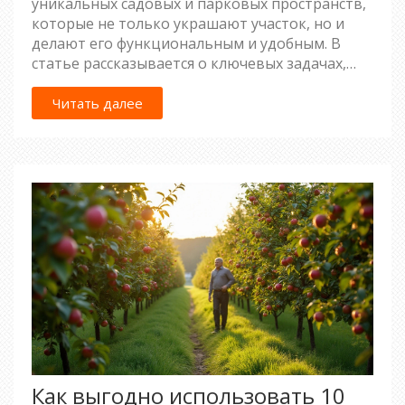
уникальных садовых и парковых пространств,
которые не только украшают участок, но и
делают его функциональным и удобным. В
статье рассказывается о ключевых задачах,
которые необходимо решить при разработке
ландшафтного дизайна, включая анализ
Читать далее
территории, выбор растений и гармонизацию
с архитектурой дома. Читатели узнают, какие
стили и эффекты можно использовать для
создания желаемой атмосферы, а также
получат полезные советы по
самостоятельному проектированию и
взаимодействию с профессиональными
дизайнерами.
Как выгодно использовать 10