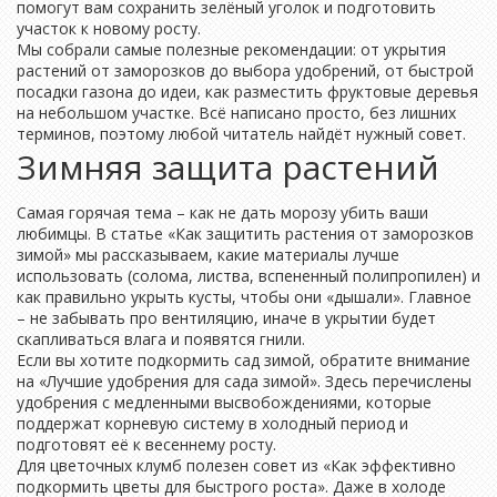
помогут вам сохранить зелёный уголок и подготовить
участок к новому росту.
Мы собрали самые полезные рекомендации: от укрытия
растений от заморозков до выбора удобрений, от быстрой
посадки газона до идеи, как разместить фруктовые деревья
на небольшом участке. Всё написано просто, без лишних
терминов, поэтому любой читатель найдёт нужный совет.
Зимняя защита растений
Самая горячая тема – как не дать морозу убить ваши
любимцы. В статье «Как защитить растения от заморозков
зимой» мы рассказываем, какие материалы лучше
использовать (солома, листва, вспененный полипропилен) и
как правильно укрыть кусты, чтобы они «дышали». Главное
– не забывать про вентиляцию, иначе в укрытии будет
скапливаться влага и появятся гнили.
Если вы хотите подкормить сад зимой, обратите внимание
на «Лучшие удобрения для сада зимой». Здесь перечислены
удобрения с медленными высвобождениями, которые
поддержат корневую систему в холодный период и
подготовят её к весеннему росту.
Для цветочных клумб полезен совет из «Как эффективно
подкормить цветы для быстрого роста». Даже в холоде